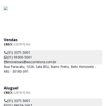
Vendas
CRECI:
02878 PJ-MG
(31) 3371-5001
(31) 99300-5001
imoveisws@wscorretora.com.br
Rua Paracatu, 1026, Sala 802, Barro Preto, Belo Horizonte -
MG - 30180-091
Aluguel
CRECI:
02878 PJ-MG
(31) 3371-5001
(31) 99074-1667