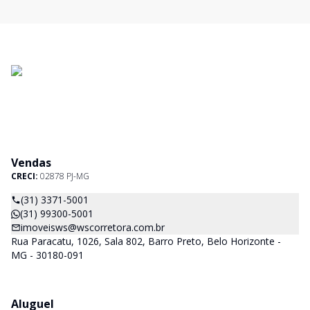
Vendas
CRECI:
02878 PJ-MG
(31) 3371-5001
(31) 99300-5001
imoveisws@wscorretora.com.br
Rua Paracatu, 1026, Sala 802, Barro Preto, Belo Horizonte -
MG - 30180-091
Aluguel