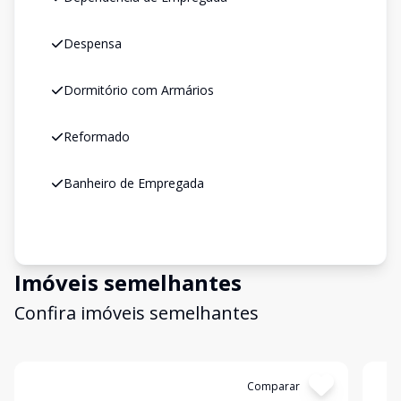
Despensa
Dormitório com Armários
Reformado
Banheiro de Empregada
Imóveis semelhantes
Confira imóveis semelhantes
Cód:
198694
Comparar
Có