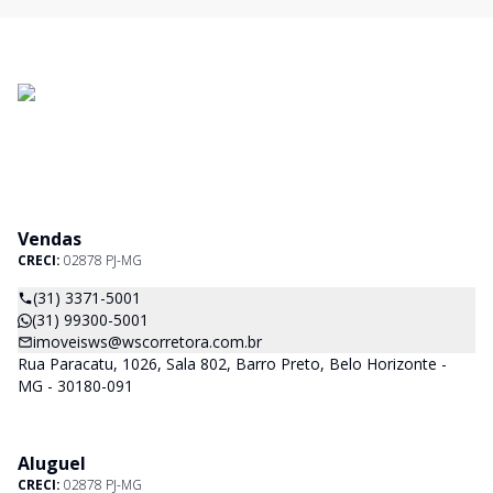
Vendas
CRECI:
02878 PJ-MG
(31) 3371-5001
(31) 99300-5001
imoveisws@wscorretora.com.br
Rua Paracatu, 1026, Sala 802, Barro Preto, Belo Horizonte -
MG - 30180-091
Aluguel
CRECI:
02878 PJ-MG