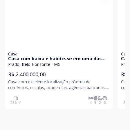
Casa
Cas
Casa com baixa e habite-se em uma das
Cas
melhores ruas do bairro
Prado, Belo Horizonte - MG
Prad
R$ 2.400.000,00
R$ 
Casa com excelente localização próxima de
Casa
comércios, escalas, academias, agências bancarias,
comé
Estação Metro Calafate, Rua Platina, Avenida
Estaç
Francisco Sá, Hospitais Felicio Rocho, Marter Dei
antiga 
236
m²
4
3
2
6
250
Avenida do Contorno etc Casa primeiro piso com
três salas, lava