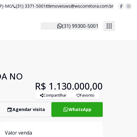
 PJ-MG
(31) 3371-5001
imoveisws@wscorretora.com.br
(31) 99300-5001
DA NO
R$ 1.130.000,00
Compartilhar
Favorito
Agendar visita
WhatsApp
Valor venda