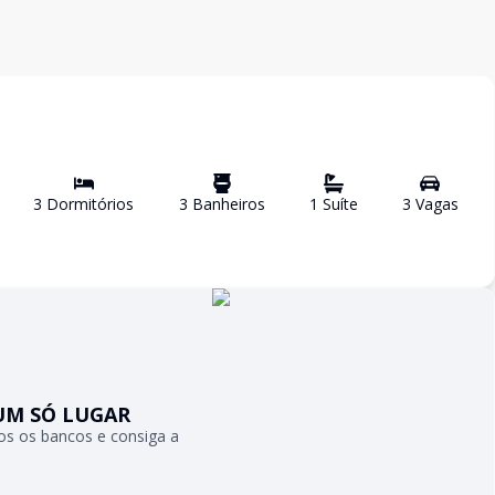
3
Dormitório
s
3
Banheiro
s
1
Suíte
3
Vaga
s
UM SÓ LUGAR
s os bancos e consiga a