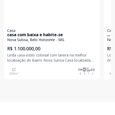
Casa
Cas
casa com baixa e habite-se
...
Nova Suíssa, Belo Horizonte - MG
Nova
R$ 1.100.000,00
R$ 
Linda casa estilo colonial com lareira na melhor
Loca
localização do Bairro Nova Suissa Casa localizada
ônibus
próximo a Rua Campos Sales e Avenida Amazonas -
linear, de es
4 quartos sendo uma suíte, sala principal com lareira,
suíte; Cozinha ampla e arejada; Área d
400
m²
4
3
1
2
400
perfeita para reunir a família, sala de jantar, ba