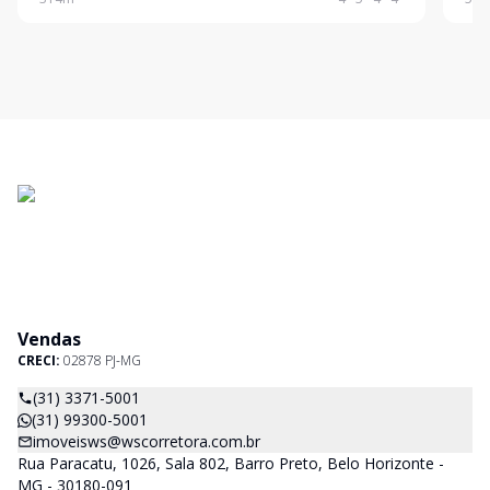
segurança armada e uma infraestrutura de lazer
rest
excepc
Lind
Vendas
CRECI:
02878 PJ-MG
(31) 3371-5001
(31) 99300-5001
imoveisws@wscorretora.com.br
Rua Paracatu, 1026, Sala 802, Barro Preto, Belo Horizonte -
MG - 30180-091