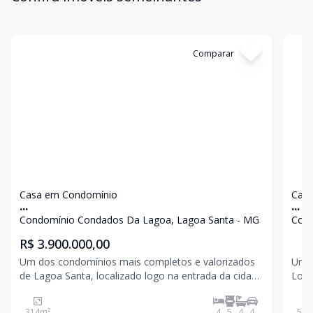
Cód:
199615
Comparar
Có
Casa em Condomínio
Casa
...
...
Condomínio Condados Da Lagoa, Lagoa Santa - MG
Cond
R$ 3.900.000,00
Um dos condomínios mais completos e valorizados
Um d
de Lagoa Santa, localizado logo na entrada da cidade
Logo
e a apenas 10 minutos do Aeroporto Internacional de
aero
Confins. O condomínio oferece portaria 24 horas,
armad
314
m²
4
5
4
4
500