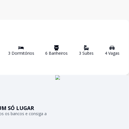
3
Dormitório
s
6
Banheiro
s
3
Suíte
s
4
Vaga
s
UM SÓ LUGAR
s os bancos e consiga a