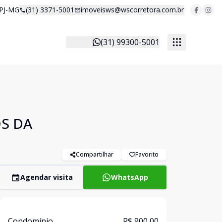
 PJ-MG
(31) 3371-5001
imoveisws@wscorretora.com.br
(31) 99300-5001
S DA
Compartilhar
Favorito
Agendar visita
WhatsApp
Condomínio
R$ 900,00