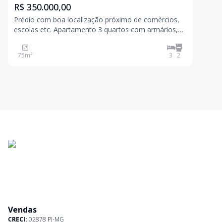
R$ 350.000,00
Prédio com boa localização próximo de comércios,
escolas etc. Apartamento 3 quartos com armários,
sala, banheiro social com box blindex, cozinha com
armário, área de serviço e banheiro de empregada.
75
m²
3
2
Obs.: Somente 02 lances de escada, com guarita de
Vendas
CRECI:
02878 PJ-MG