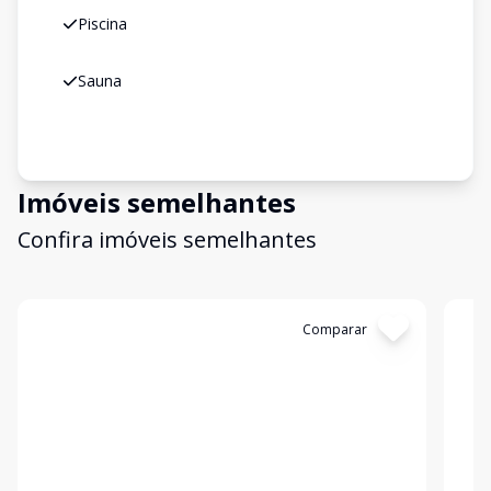
Piscina
Sauna
Imóveis semelhantes
Confira imóveis semelhantes
Cód:
11036
Comparar
Có