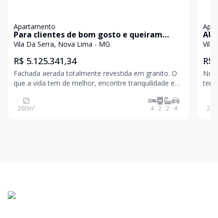
Apartamento
Apa
Para clientes de bom gosto e queiram
AURA
morar em local maravilhoso próximo de BH
des
Vila Da Serra, Nova Lima - MG
Vila
R$ 5.125.341,34
R$ 
Fachada aerada totalmente revestida em granito. O
No c
que a vida tem de melhor, encontre tranquilidade e
terr
sofisticação em uma localização privilegiada no Vila
área
da Serra, perto de tudo o que você precisa,
elev
260
m²
4
2
2
4
202
supermercado, farmácia, padaria, bem próximo ao
suít
BH Sho
toda