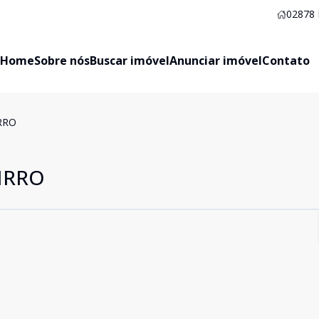
02878
Home
Sobre nós
Buscar imóvel
Anunciar imóvel
Contato
RRO
IRRO