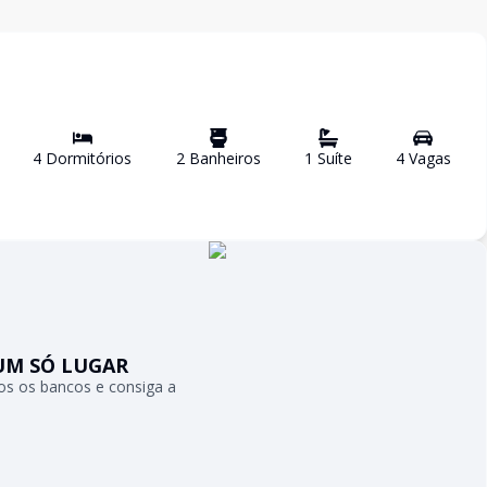
4
Dormitório
s
2
Banheiro
s
1
Suíte
4
Vaga
s
UM SÓ LUGAR
s os bancos e consiga a