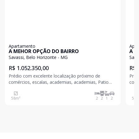
Apartamento
Apa
A MEHOR OPÇÃO DO BAIRRO
A M
Savassi, Belo Horizonte - MG
Sava
R$ 1.052.350,00
R$ 
Prédio com excelente localização próximo de
Préd
comércios, escalas, academias, academias, Patio
comé
Savassi, Avenida do Contorno , Cinemas Hospitais
Sava
etc O edifício possuirá 02 elevadores, guarita, copa
etc O edifício possuirá 02 elevadores, guarita, copa
58
m²
2
2
1
2
58
m
guarira, lavabo guarita, espaço gourmet, espaço
guar
fitness, e
fitne