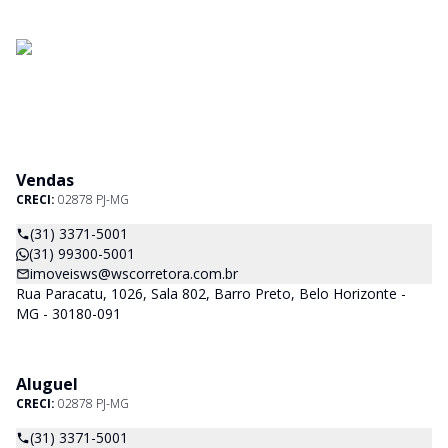
Vendas
CRECI:
02878 PJ-MG
(31) 3371-5001
(31) 99300-5001
imoveisws@wscorretora.com.br
Rua Paracatu, 1026, Sala 802, Barro Preto, Belo Horizonte -
MG - 30180-091
Aluguel
CRECI:
02878 PJ-MG
(31) 3371-5001