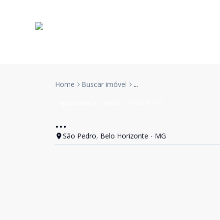
Home
Buscar imóvel
...
Apartamento
Venda
Cód:
16294
...
São Pedro, Belo Horizonte - MG