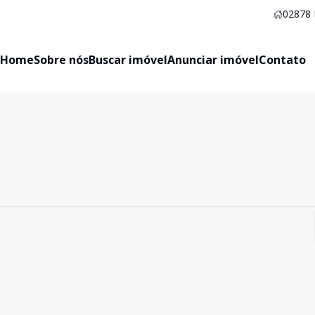
02878
Home
Sobre nós
Buscar imóvel
Anunciar imóvel
Contato