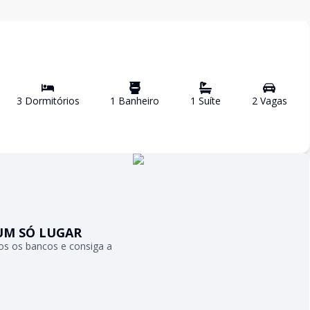
3
Dormitório
s
1
Banheiro
1
Suíte
2
Vaga
s
UM SÓ LUGAR
s os bancos e consiga a