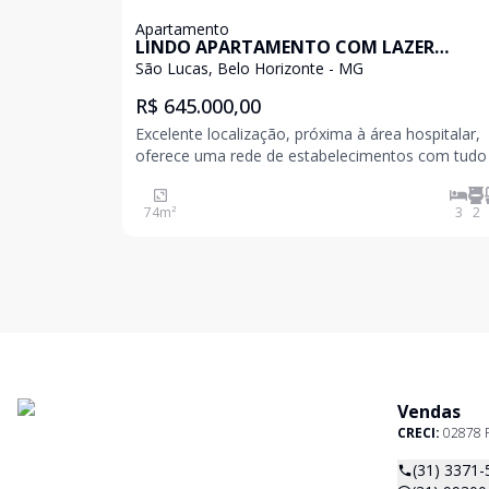
Apartamento
LINDO APARTAMENTO COM LAZER
COMPLETO
São Lucas, Belo Horizonte - MG
R$ 645.000,00
Excelente localização, próxima à área hospitalar,
oferece uma rede de estabelecimentos com tudo
que você precisa no seu dia a dia, padarias, farmá
clínicas, hospitais, escolas, faculdades, restaurant
74
m²
3
2
bares, praças e muito mais.Com uma área de la
Vendas
CRECI:
02878 
(31) 3371-