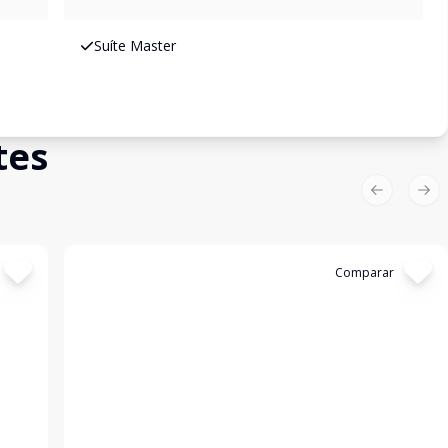
Suíte Master
tes
Previous sl
Nex
Cód:
198991
Comparar