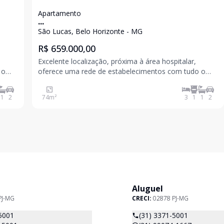
Apartamento
...
São Lucas, Belo Horizonte - MG
R$ 659.000,00
Excelente localização, próxima à área hospitalar,
 o
oferece uma rede de estabelecimentos com tudo o
cias,
que você precisa no seu dia a dia, padarias, farmácias,
es,
clínicas, hospitais, escolas, faculdades, restaurantes,
1
2
74
m²
3
1
1
2
bares, praças e muito mais.Com uma área de la
Aluguel
PJ-MG
CRECI:
02878 PJ-MG
5001
(31) 3371-5001