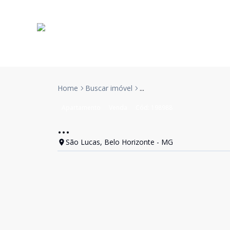
Home
Buscar imóvel
...
Apartamento
Venda
Cód:
198988
...
São Lucas, Belo Horizonte - MG