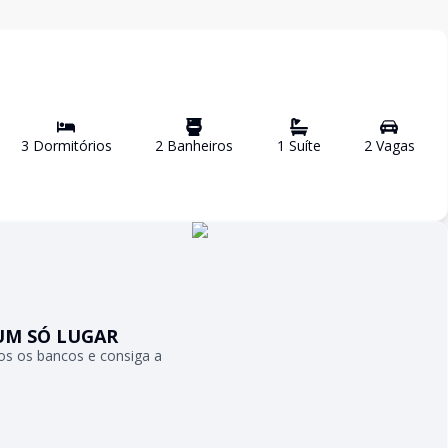
3
Dormitório
s
2
Banheiro
s
1
Suíte
2
Vaga
s
UM SÓ LUGAR
s os bancos e consiga a