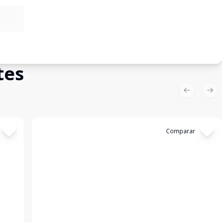
tes
Previous sl
Nex
Cód:
199263
Comparar