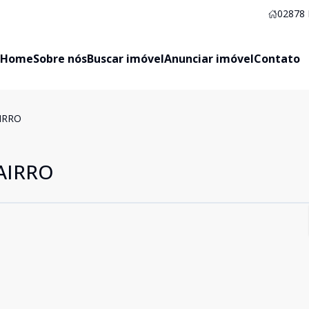
02878
Home
Sobre nós
Buscar imóvel
Anunciar imóvel
Contato
IRRO
AIRRO