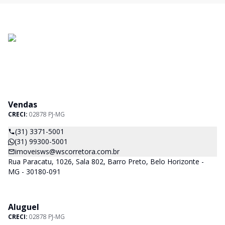
Vendas
CRECI:
02878 PJ-MG
(31) 3371-5001
(31) 99300-5001
imoveisws@wscorretora.com.br
Rua Paracatu, 1026, Sala 802, Barro Preto, Belo Horizonte -
MG - 30180-091
Aluguel
CRECI:
02878 PJ-MG