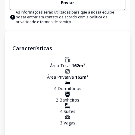
Enviar
As informações serão utilizadas para que a nossa equipe
possa entrar em contato de acordo com a
política de
privacidade e termos de serviço
Características
Área Total
162
m²
Área Privativa
162
m²
4
Dormitório
s
2
Banheiro
s
4
Suíte
s
3
Vaga
s