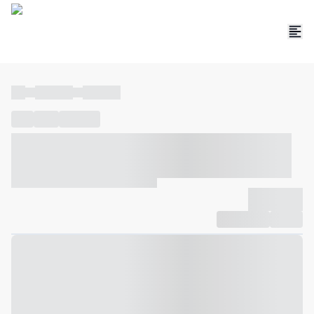
----
----- -----
----- -----
----
-----
---- ------
----- ----- -- ------ ---- ---- -- ----- ----- -----
--- ------
----- ----- -- ------ ----- ----- -- ------
-------------
Compartilhar
Favorito