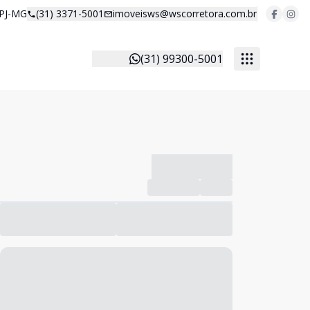
 PJ-MG
(31) 3371-5001
imoveisws@wscorretora.com.br
(31) 99300-5001
-------------
Compartilhar
Favorito