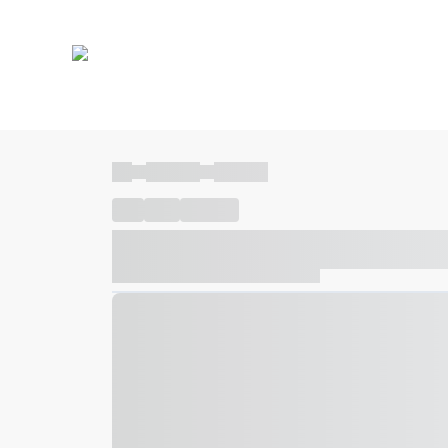
----
----- -----
----- -----
----
-----
---- ------
----- ----- -- ------ ---- ---- -- ---
----- ----- -- ------ ----- ----- -- ------