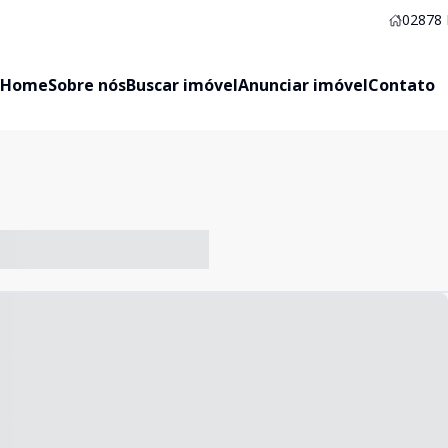
02878
Home
Sobre nós
Buscar imóvel
Anunciar imóvel
Contato
-- ----- ----- --- ------