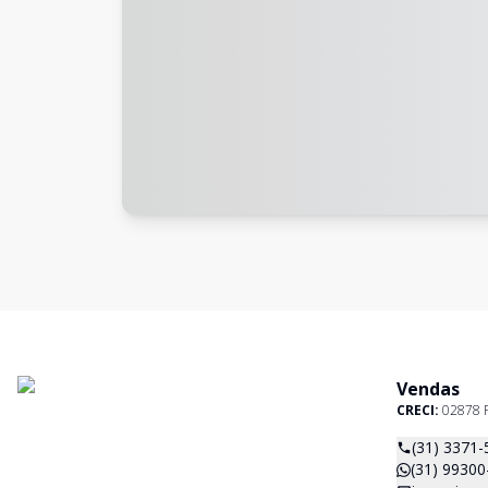
Vendas
CRECI:
02878 
(31) 3371-
(31) 99300