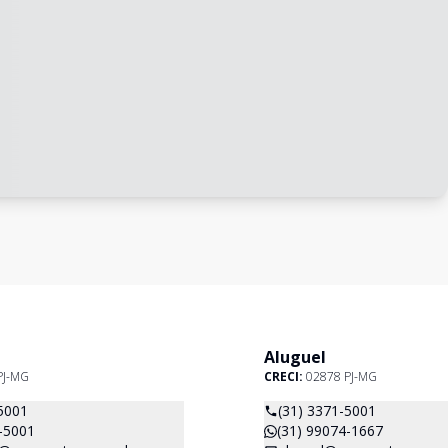
Aluguel
PJ-MG
CRECI:
02878 PJ-MG
5001
(31) 3371-5001
-5001
(31) 99074-1667