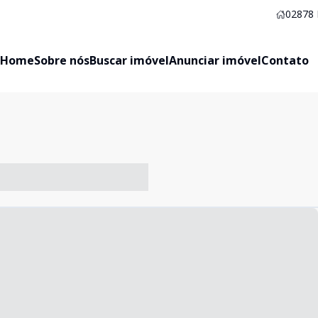
02878
Home
Sobre nós
Buscar imóvel
Anunciar imóvel
Contato
-- ----- ----- --- ------