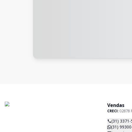
Vendas
CRECI:
02878 
(31) 3371-
(31) 99300