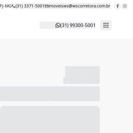
 PJ-MG
(31) 3371-5001
imoveisws@wscorretora.com.br
(31) 99300-5001
-------------
Compartilhar
Favorito