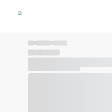
----
----- -----
----- -----
----
-----
---- ------
----- ----- -- ------ ---- ---- -- ---
----- ----- -- ------ ----- ----- -- ------