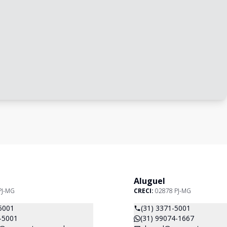
Aluguel
PJ-MG
CRECI:
02878 PJ-MG
5001
(31) 3371-5001
-5001
(31) 99074-1667