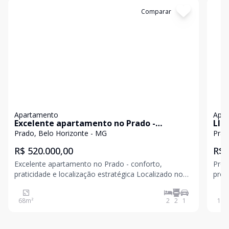
Cód:
199401
Comparar
Có
Apartamento
Apa
Excelente apartamento no Prado -
LIN
conforto, praticidade e localização
PR
Prado, Belo Horizonte - MG
Prad
estratégica
R$ 520.000,00
R$ 
Excelente apartamento no Prado - conforto,
Préd
praticidade e localização estratégica Localizado no
próx
tradicional bairro Prado, este espaçoso apartamento
serv
de 68m² é ideal para quem busca conforto aliado às
fest
68
m²
2
2
1
123
facilidades urbanas. Em andar alto, o imóvel é bem
interfone. Cobertura c
dis
distri