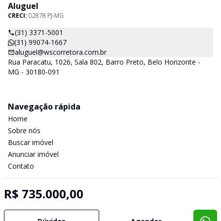
Aluguel
CRECI:
02878 PJ-MG
(31) 3371-5001
(31) 99074-1667
aluguel@wscorretora.com.br
Rua Paracatu, 1026, Sala 802, Barro Preto, Belo Horizonte -
MG - 30180-091
Navegação rápida
Home
Sobre nós
Buscar imóvel
Anunciar imóvel
Contato
R$ 735.000,00
Imobiliária Certificada:
Selo de Tecnologia Loft