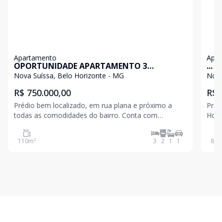
Apartamento
Apa
OPORTUNIDADE APARTAMENTO 3
...
QUARTOS 1 SUÍTE 1 VAGA BEM LOCALIZADO
Nova Suíssa, Belo Horizonte - MG
Nova
R$ 750.000,00
R$ 
Prédio bem localizado, em rua plana e próximo a
Préd
todas as comodidades do bairro. Conta com
Home
elevador, salão de festas, hall social decorado,
Tere
zelador, interfone e portão eletrônico. Apartamento
supe
110
m²
3
2
1
1
80
m
amplo, iluminado e bem distribuído, com ótima vista.
e hidrom
Sala par
com 