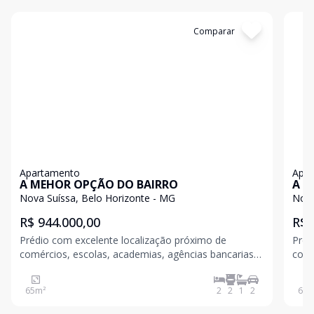
Cód:
199546
Comparar
Có
Apartamento
Apa
A MEHOR OPÇÃO DO BAIRRO
A M
Nova Suíssa, Belo Horizonte - MG
Nova
R$ 944.000,00
R$ 
Prédio com excelente localização próximo de
Préd
comércios, escolas, academias, agências bancarias,
comé
Unimed, Araújo, Sebrae, Avenida silva Lobo, Av
Unim
Barão Homem de Melo etc Com lazer Piscina com
Barão Ho
65
m²
2
2
1
2
65
m
raia, Espaço Fitness, Sauna com descanso, Quadra
raia
poliesportiva,
polie