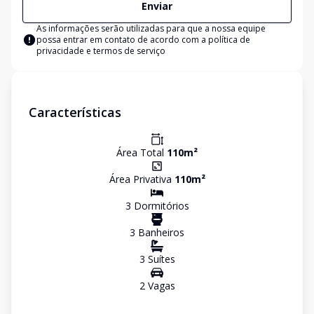
Enviar
As informações serão utilizadas para que a nossa equipe
possa entrar em contato de acordo com a
política de
privacidade e termos de serviço
Características
Área Total
110
m²
Área Privativa
110
m²
3
Dormitório
s
3
Banheiro
s
3
Suíte
s
2
Vaga
s