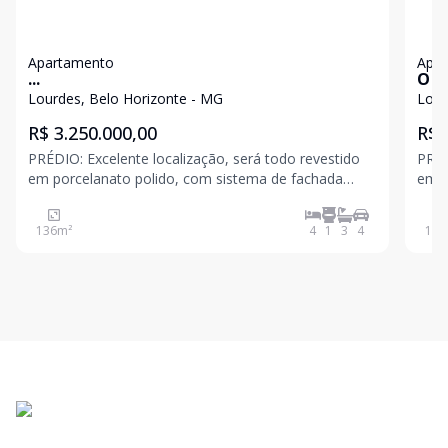
Apartamento
Apa
...
O m
Lourdes, Belo Horizonte - MG
Lour
R$ 3.250.000,00
R$ 
PRÉDIO: Excelente localização, será todo revestido
PRÉD
em porcelanato polido, com sistema de fachada
em p
aerada, medição individualizada eletrônica de água e
aera
gás nos apartamentos, sistema de aquecimento a
gás 
136
m²
4
1
3
4
130
gás individual, estrutura para ar condicionado na sala
gás 
e
e