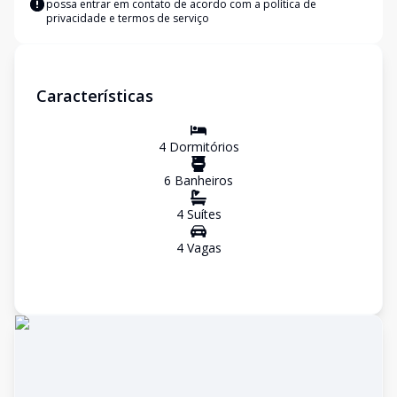
possa entrar em contato de acordo com a
política de
privacidade e termos de serviço
Características
4
Dormitório
s
6
Banheiro
s
4
Suíte
s
4
Vaga
s