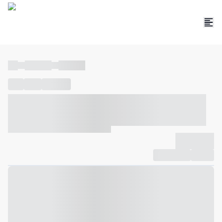
----
----- -----
----- -----
----
-----
---- ------
----- ----- -- ------ ---- ---- -- ----- ----- -----
--- ------
----- ----- -- ------ ----- ----- -- ------
-------------
Compartilhar
Favorito