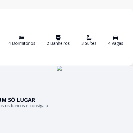
4
Dormitório
s
2
Banheiro
s
3
Suíte
s
4
Vaga
s
UM SÓ LUGAR
s os bancos e consiga a