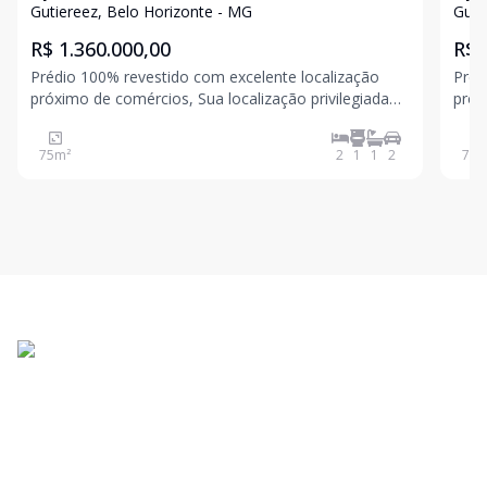
primeira linha
pri
Gutiereez, Belo Horizonte - MG
Guti
R$ 1.360.000,00
R$ 
Prédio 100% revestido com excelente localização
Préd
próximo de comércios, Sua localização privilegiada
próx
permite aos moradores terem fácil acesso a diversos
banc
estabelecimentos, como: Colégio Loyola, Hospital
Amazonas etc. C
75
m²
2
1
1
2
72
m
Mater Dei, Assembléia, Cemig, Shopping Diamond
com 
Mall,