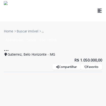
Home
Buscar imóvel
...
Apartamento
Venda
Cód:
199386
...
Gutierrez, Belo Horizonte - MG
R$ 1.050.000,00
Compartilhar
Favorito