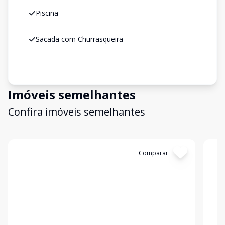
Piscina
Sacada com Churrasqueira
Imóveis semelhantes
Confira imóveis semelhantes
Cód:
199586
Comparar
Có