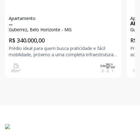
Apartamento
Apa
...
APA
VIS
Gutierrez, Belo Horizonte - MG
Guti
R$ 340.000,00
R$ 
Prédio ideal para quem busca praticidade e fácil
Préd
mobilidade, próximo a uma completa infraestrutura
acei
de comércio e serviços. Apartamento com piso em
chur
cerâmica, sala ampla, 02 quartos grandes, sendo 01
loca
65
m²
2
2
1
115
suíte, banheiro social, cozinha funcional e área de se
acad
Guti