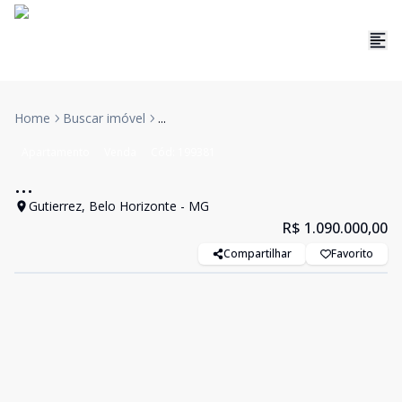
Home
Buscar imóvel
...
Apartamento
Venda
Cód:
199381
...
Gutierrez, Belo Horizonte - MG
R$ 1.090.000,00
Compartilhar
Favorito