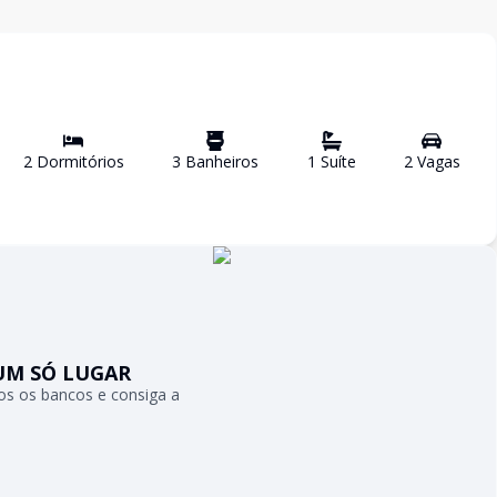
2
Dormitório
s
3
Banheiro
s
1
Suíte
2
Vaga
s
UM SÓ LUGAR
s os bancos e consiga a