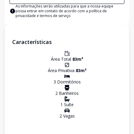
As informações serão utilizadas para que a nossa equipe
possa entrar em contato de acordo com a
política de
privacidade e termos de serviço
Características
Área Total
83
m²
Área Privativa
83
m²
3
Dormitório
s
2
Banheiro
s
1
Suíte
2
Vaga
s