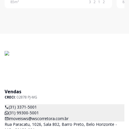
85
m²
3
2
1
2
83
m
GAMELEIRA. ALEM DE SALÃO DE FESTAS, DELIVERY
GAMELEIRA. ALEM 
BOX, INFRAESTRUTURA PARA CIRCUITO CFTV,
BOX
TOMADA
TOM
Vendas
CRECI:
02878 PJ-MG
(31) 3371-5001
(31) 99300-5001
imoveisws@wscorretora.com.br
Rua Paracatu, 1026, Sala 802, Barro Preto, Belo Horizonte -