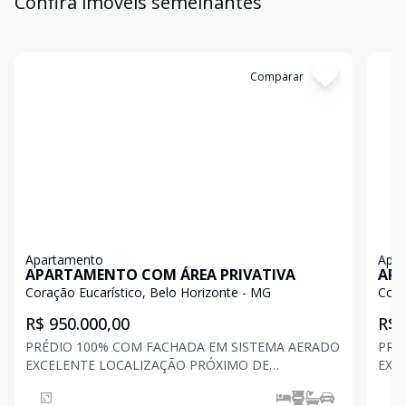
Confira imóveis semelhantes
Cód:
199200
Comparar
Có
Apartamento
Apa
APARTAMENTO COM ÁREA PRIVATIVA
APA
Coração Eucarístico, Belo Horizonte - MG
R$ 950.000,00
R$ 
PRÉDIO 100% COM FACHADA EM SISTEMA AERADO
PRÉ
EXCELENTE LOCALIZAÇÃO PRÓXIMO DE
EXC
COMÉRCIOS, ESCOLAS, ACADEMIAS, AGÊNCIAS
COM
BANCARIAS, PUC, VIA EXPRESSA, ESTAÇÃO METRO
BAN