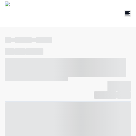
----
----- -----
----- -----
----
-----
---- ------
----- ----- -- ------ ---- ---- -- ----- ----- -----
--- ------
----- ----- -- ------ ----- ----- -- ------
-------------
Compartilhar
Favorito