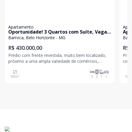
Apartamento
Apa
Oportunidade! 3 Quartos com Suíte, Vaga
Apa
Coberta e Excelente Localização
Barroca, Belo Horizonte - MG
Barr
R$ 430.000,00
R$ 
Prédio com frente revestida, muito bem localizado,
Préd
próximo a uma ampla variedade de comércios,
comé
academias e com fácil acesso às principais vias da
ônibus, etc. Apartam
região, como a Avenida Silva Lobo e a Avenida
e ba
90
m²
3
2
1
1
90
m
Amazonas. Nas proximidades, você conta ainda com
cozi
o Hospital Uni
arej