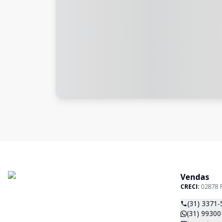
Vendas
CRECI:
02878 
(31) 3371-
(31) 99300