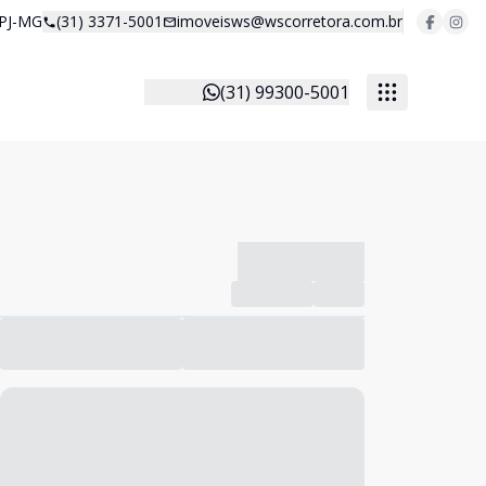
 PJ-MG
(31) 3371-5001
imoveisws@wscorretora.com.br
(31) 99300-5001
-------------
Compartilhar
Favorito