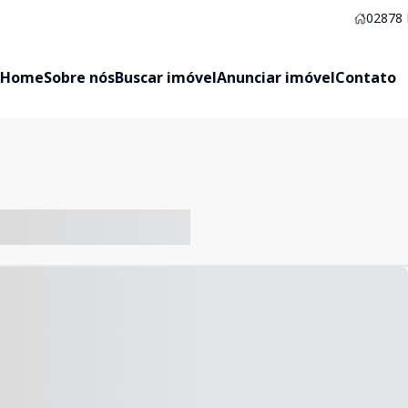
02878
Home
Sobre nós
Buscar imóvel
Anunciar imóvel
Contato
-- ----- ----- --- ------