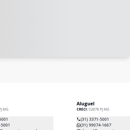
Aluguel
PJ-MG
CRECI:
02878 PJ-MG
5001
(31) 3371-5001
-5001
(31) 99074-1667