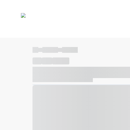
----
----- -----
----- -----
----
-----
---- ------
----- ----- -- ------ ---- ---- -- ---
----- ----- -- ------ ----- ----- -- ------