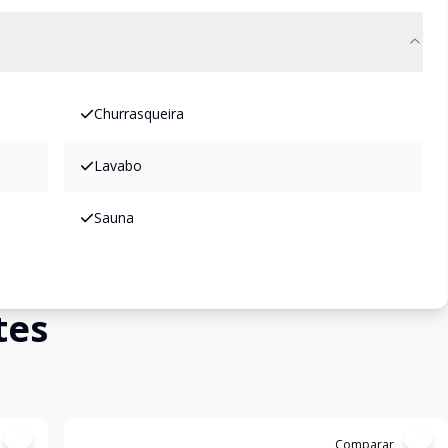
Churrasqueira
Lavabo
Sauna
tes
Cód:
14505
Comparar