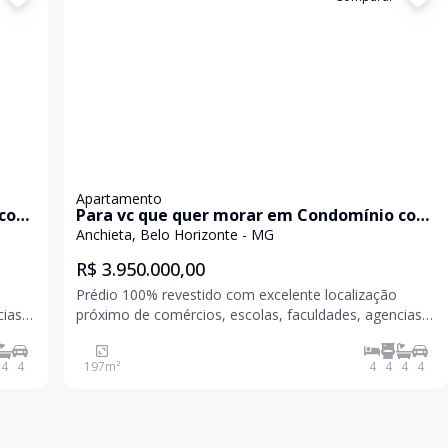
Apartamento
 com
Para vc que quer morar em Condomínio com
infra-estrutura de um clube
Anchieta, Belo Horizonte - MG
R$ 3.950.000,00
Prédio 100% revestido com excelente localização
cias
próximo de comércios, escolas, faculdades, agencias
nida
bancarias, academias, Avenida Bandeirantes, Avenida
ing.
Afonso Pena, Minas Tênis II , Patio Savassi Shopping.
4
4
197
m²
4
4
4
4
Jardim bem amplo, frontal. O sistema de aquec