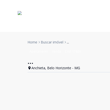
Home
Buscar imóvel
...
Apartamento
Venda
Cód:
11926
...
Anchieta, Belo Horizonte - MG