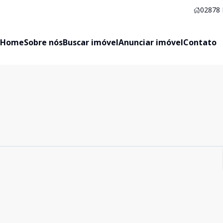
02878
Home
Sobre nós
Buscar imóvel
Anunciar imóvel
Contato