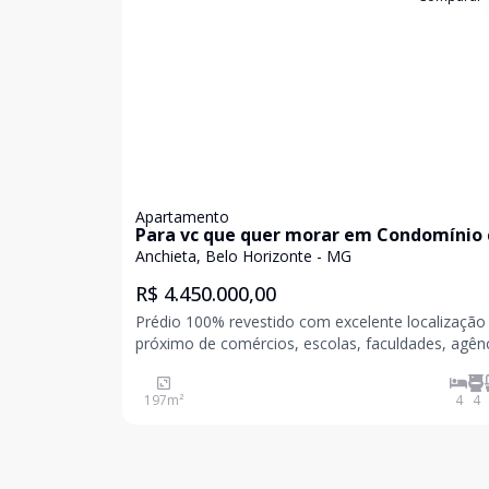
Apartamento
Para vc que quer morar em Condomínio
infra-estrutura de um clube
Anchieta, Belo Horizonte - MG
R$ 4.450.000,00
Prédio 100% revestido com excelente localização
próximo de comércios, escolas, faculdades, agên
bancarias, academias, Avenida Bandeirantes, Ave
Afonso Pena, Minas Tênis II , Patio Savassi Shopp
197
m²
4
4
Jardim bem amplo, frontal. O sistema de aquec