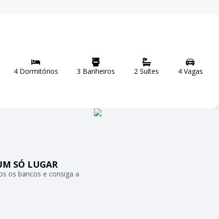
4
Dormitório
s
3
Banheiro
s
2
Suíte
s
4
Vaga
s
UM SÓ LUGAR
s os bancos e consiga a