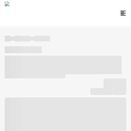
----
----- -----
----- -----
----
-----
---- ------
----- ----- -- ------ ---- ---- -- ----- ----- -----
--- ------
----- ----- -- ------ ----- ----- -- ------
-------------
Compartilhar
Favorito