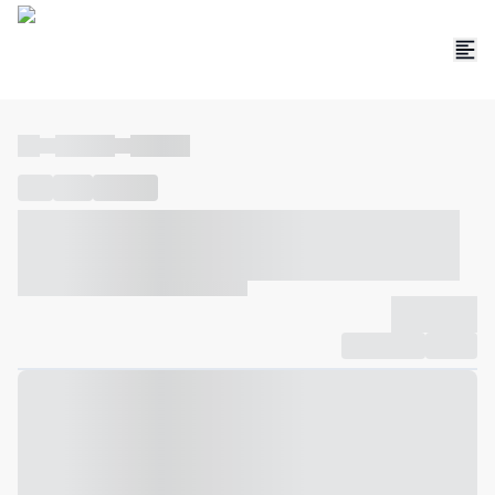
----
----- -----
----- -----
----
-----
---- ------
----- ----- -- ------ ---- ---- -- ----- ----- -----
--- ------
----- ----- -- ------ ----- ----- -- ------
-------------
Compartilhar
Favorito