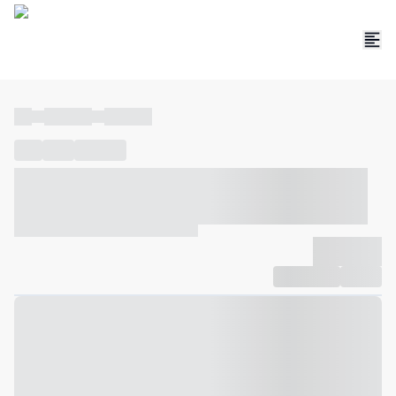
----
----- -----
----- -----
----
-----
---- ------
----- ----- -- ------ ---- ---- -- ----- ----- -----
--- ------
----- ----- -- ------ ----- ----- -- ------
-------------
Compartilhar
Favorito