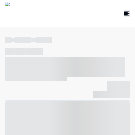
----
----- -----
----- -----
----
-----
---- ------
----- ----- -- ------ ---- ---- -- ----- ----- -----
--- ------
----- ----- -- ------ ----- ----- -- ------
-------------
Compartilhar
Favorito