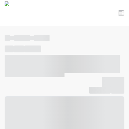
----
----- -----
----- -----
----
-----
---- ------
----- ----- -- ------ ---- ---- -- ----- ----- -----
--- ------
----- ----- -- ------ ----- ----- -- ------
-------------
Compartilhar
Favorito