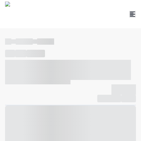
----
----- -----
----- -----
----
-----
---- ------
----- ----- -- ------ ---- ---- -- ----- ----- -----
--- ------
----- ----- -- ------ ----- ----- -- ------
-------------
Compartilhar
Favorito