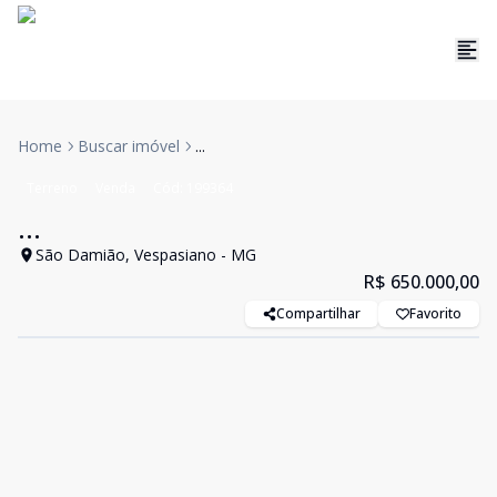
Home
Buscar imóvel
...
Terreno
Venda
Cód:
199364
...
São Damião, Vespasiano - MG
R$ 650.000,00
Compartilhar
Favorito