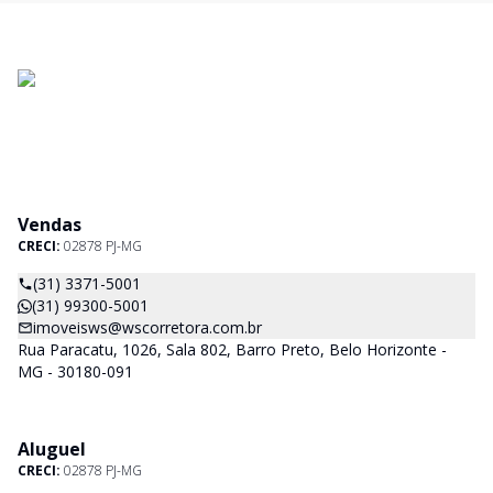
Vendas
CRECI:
02878 PJ-MG
(31) 3371-5001
(31) 99300-5001
imoveisws@wscorretora.com.br
Rua Paracatu, 1026, Sala 802, Barro Preto, Belo Horizonte -
MG - 30180-091
Aluguel
CRECI:
02878 PJ-MG