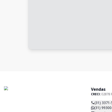
Vendas
CRECI:
02878 
(31) 3371-
(31) 99300