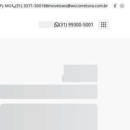
 PJ-MG
(31) 3371-5001
imoveisws@wscorretora.com.br
(31) 99300-5001
-------------
Compartilhar
Favorito