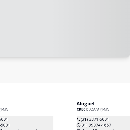
Aluguel
PJ-MG
CRECI:
02878 PJ-MG
5001
(31) 3371-5001
-5001
(31) 99074-1667