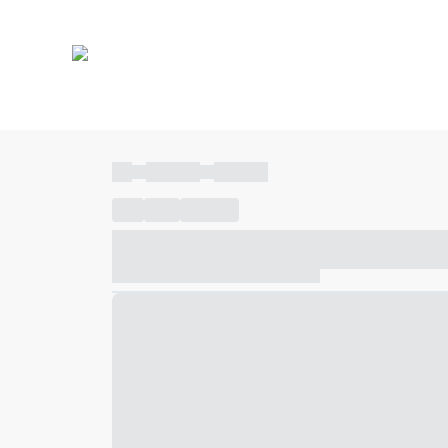
----
----- -----
----- -----
----
-----
---- ------
----- ----- -- ------ ---- ---- -- ---
----- ----- -- ------ ----- ----- -- ------