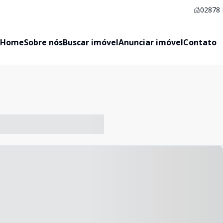
02878
Home
Sobre nós
Buscar imóvel
Anunciar imóvel
Contato
-- ----- ----- --- ------