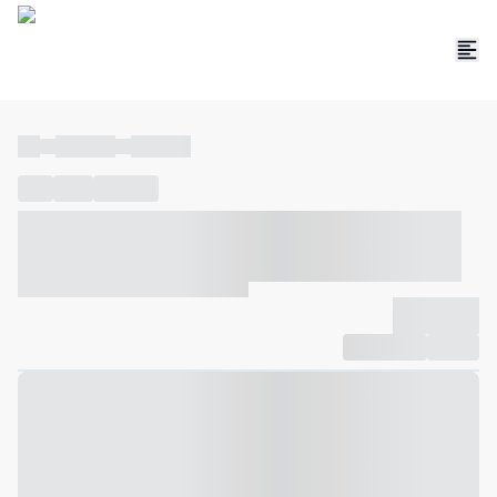
----
----- -----
----- -----
----
-----
---- ------
----- ----- -- ------ ---- ---- -- ----- ----- -----
--- ------
----- ----- -- ------ ----- ----- -- ------
-------------
Compartilhar
Favorito