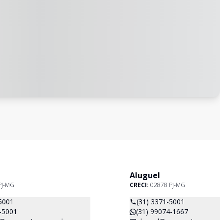
Aluguel
PJ-MG
CRECI:
02878 PJ-MG
5001
(31) 3371-5001
-5001
(31) 99074-1667