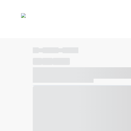
----
----- -----
----- -----
----
-----
---- ------
----- ----- -- ------ ---- ---- -- ---
----- ----- -- ------ ----- ----- -- ------