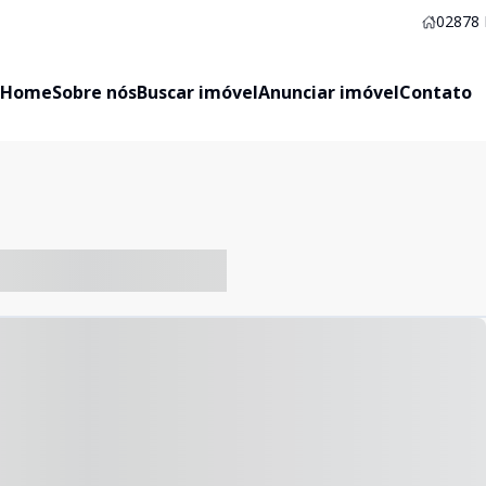
02878
Home
Sobre nós
Buscar imóvel
Anunciar imóvel
Contato
-- ----- ----- --- ------