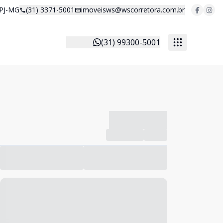
 PJ-MG
(31) 3371-5001
imoveisws@wscorretora.com.br
(31) 99300-5001
-------------
Compartilhar
Favorito