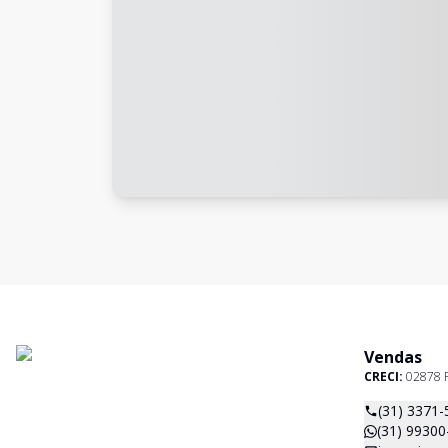
Vendas
CRECI:
02878 
(31) 3371-
(31) 99300