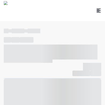
----
----- -----
----- -----
----
-----
---- ------
----- ----- -- ------ ---- ---- -- ----- ----- -----
--- ------
----- ----- -- ------ ----- ----- -- ------
-------------
Compartilhar
Favorito