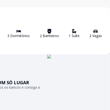
3
Dormitório
s
2
Banheiro
s
1
Suíte
2
Vaga
s
UM SÓ LUGAR
s os bancos e consiga a