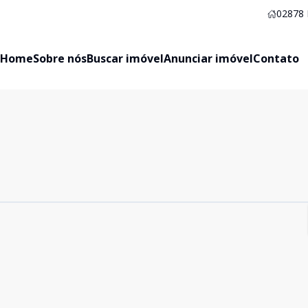
02878
Home
Sobre nós
Buscar imóvel
Anunciar imóvel
Contato