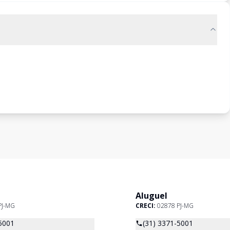
Aluguel
PJ-MG
CRECI:
02878 PJ-MG
5001
(31) 3371-5001