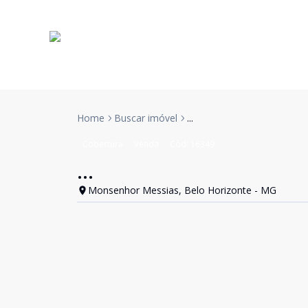
Home
Buscar imóvel
...
Cobertura
Venda
Cód:
16349
...
Monsenhor Messias, Belo Horizonte - MG