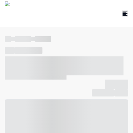
----
----- -----
----- -----
----
-----
---- ------
----- ----- -- ------ ---- ---- -- ----- ----- -----
--- ------
----- ----- -- ------ ----- ----- -- ------
-------------
Compartilhar
Favorito