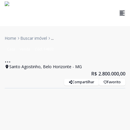
Home
Buscar imóvel
...
Casa
Venda
Cód:
14892
...
Santo Agostinho, Belo Horizonte - MG
R$ 2.800.000,00
Compartilhar
Favorito